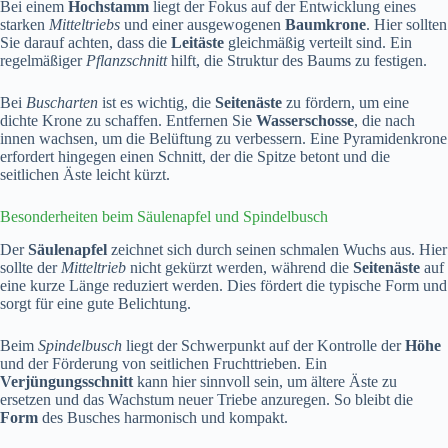
Bei einem
Hochstamm
liegt der Fokus auf der Entwicklung eines
starken
Mitteltriebs
und einer ausgewogenen
Baumkrone
. Hier sollten
Sie darauf achten, dass die
Leitäste
gleichmäßig verteilt sind. Ein
regelmäßiger
Pflanzschnitt
hilft, die Struktur des Baums zu festigen.
Bei
Buscharten
ist es wichtig, die
Seitenäste
zu fördern, um eine
dichte Krone zu schaffen. Entfernen Sie
Wasserschosse
, die nach
innen wachsen, um die Belüftung zu verbessern. Eine Pyramidenkrone
erfordert hingegen einen Schnitt, der die Spitze betont und die
seitlichen Äste leicht kürzt.
Besonderheiten beim Säulenapfel und Spindelbusch
Der
Säulenapfel
zeichnet sich durch seinen schmalen Wuchs aus. Hier
sollte der
Mitteltrieb
nicht gekürzt werden, während die
Seitenäste
auf
eine kurze Länge reduziert werden. Dies fördert die typische Form und
sorgt für eine gute Belichtung.
Beim
Spindelbusch
liegt der Schwerpunkt auf der Kontrolle der
Höhe
und der Förderung von seitlichen Fruchttrieben. Ein
Verjüngungsschnitt
kann hier sinnvoll sein, um ältere Äste zu
ersetzen und das Wachstum neuer Triebe anzuregen. So bleibt die
Form
des Busches harmonisch und kompakt.