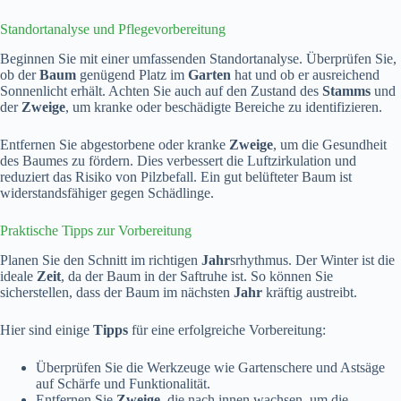
Standortanalyse und Pflegevorbereitung
Beginnen Sie mit einer umfassenden Standortanalyse. Überprüfen Sie,
ob der
Baum
genügend Platz im
Garten
hat und ob er ausreichend
Sonnenlicht erhält. Achten Sie auch auf den Zustand des
Stamms
und
der
Zweige
, um kranke oder beschädigte Bereiche zu identifizieren.
Entfernen Sie abgestorbene oder kranke
Zweige
, um die Gesundheit
des Baumes zu fördern. Dies verbessert die Luftzirkulation und
reduziert das Risiko von Pilzbefall. Ein gut belüfteter Baum ist
widerstandsfähiger gegen Schädlinge.
Praktische Tipps zur Vorbereitung
Planen Sie den Schnitt im richtigen
Jahr
srhythmus. Der Winter ist die
ideale
Zeit
, da der Baum in der Saftruhe ist. So können Sie
sicherstellen, dass der Baum im nächsten
Jahr
kräftig austreibt.
Hier sind einige
Tipps
für eine erfolgreiche Vorbereitung:
Überprüfen Sie die Werkzeuge wie Gartenschere und Astsäge
auf Schärfe und Funktionalität.
Entfernen Sie
Zweige
, die nach innen wachsen, um die