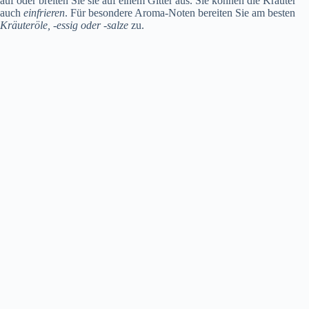
auf oder breiten Sie sie auf einem Gitter aus. Sie können die Kräuter
auch
einfrieren
. Für besondere Aroma-Noten bereiten Sie am besten
Kräuteröle, -essig oder -salze
zu.