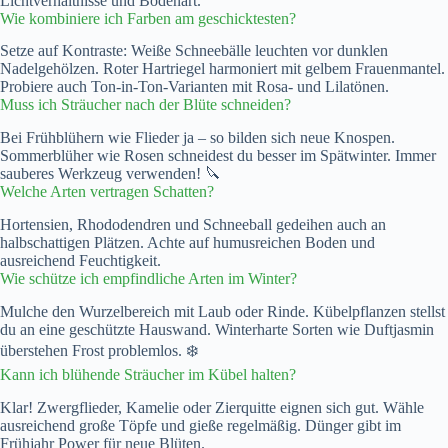
Lichtverhältnisse und Bodenart.
Wie kombiniere ich Farben am geschicktesten?
Setze auf Kontraste: Weiße Schneebälle leuchten vor dunklen
Nadelgehölzen. Roter Hartriegel harmoniert mit gelbem Frauenmantel.
Probiere auch Ton-in-Ton-Varianten mit Rosa- und Lilatönen.
Muss ich Sträucher nach der Blüte schneiden?
Bei Frühblühern wie Flieder ja – so bilden sich neue Knospen.
Sommerblüher wie Rosen schneidest du besser im Spätwinter. Immer
sauberes Werkzeug verwenden! 🔪
Welche Arten vertragen Schatten?
Hortensien, Rhododendren und Schneeball gedeihen auch an
halbschattigen Plätzen. Achte auf humusreichen Boden und
ausreichend Feuchtigkeit.
Wie schütze ich empfindliche Arten im Winter?
Mulche den Wurzelbereich mit Laub oder Rinde. Kübelpflanzen stellst
du an eine geschützte Hauswand. Winterharte Sorten wie Duftjasmin
überstehen Frost problemlos. ❄️
Kann ich blühende Sträucher im Kübel halten?
Klar! Zwergflieder, Kamelie oder Zierquitte eignen sich gut. Wähle
ausreichend große Töpfe und gieße regelmäßig. Dünger gibt im
Frühjahr Power für neue Blüten.