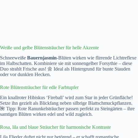
Weiße und gelbe Blütensträucher für helle Akzente
Schneeweiße
Bauernjasmin
-Blüten wirken wie flirrende Lichtreflexe
im Halbschatten. Kombiniere sie mit sonnengelber Forsythie – diese
Duo strahlt Frische aus! 🌼 Ideal als Hintergrund für bunte Stauden
oder vor dunklen Hecken.
Rote Blütensträucher für edle Farbtupfer
Ein knallroter Hibiskus ‘Fireball’ wird zum Star in jeder Grünfläche!
Setze ihn gezielt als Blickfang neben silbrige Blattschmuckpflanzen.
🌺 Tipp: Rote Ranunkelsträucher passen perfekt zu Steingärten – ihre
samtigen Blüten wirken edel und wild zugleich.
Rosa, lila und blaue Sträucher für harmonische Kontraste
Lila Flieder duftet nicht nur betörend – er schafft romantische