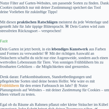
Nutze Filter auf Garten-Websites, um passende Sorten zu finden. Dank
Cookies
(natürlich nur mit deiner Zustimmung) speichert das Tool
deine Vorlieben für zukünftige Tipps!
Mit diesen
praktischen Ratschlägen
meisterst du jede Wetterlage und
genießt Jahr für Jahr üppige Blütenpracht. 🌺 Dein Garten wird zum
stressfreien Rückzugsort – versprochen!
Fazit
Dein Garten ist jetzt bereit, in ein
lebendiges Kunstwerk
aus Farben
und Formen zu verwandeln! 🌸 Mit der richtigen Auswahl an
Sträuchern schaffst du nicht nur eine Augenweide, sondern auch einen
wertvollen Lebensraum für Tiere. Von sonnigen Frühblühern bis zu
frostharten Gehölzen – die Möglichkeiten sind grenzenlos.
Denk daran: Farbkombinationen, Standortbedingungen und
pflegeleichte Sorten sind deine besten Helfer. Wie wäre es mit
Frühblühern
für den ersten Farbrausch im Jahr? 🌼 Nutze
Planungstools auf Websites – mit deiner
Zustimmung
für Cookies – um
Ideen virtuell zu testen.
Egal ob du Bäume als Rahmen pflanzt oder kleine Sträucher im Kübel
arrangierst: Jeder Schritt bringt dich deiner Traumoase näher. 🌿