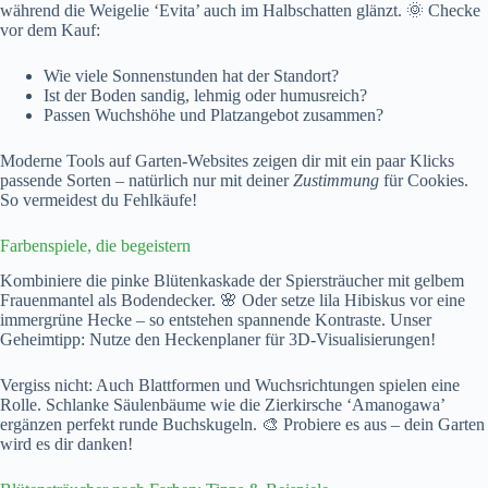
während die Weigelie ‘Evita’ auch im Halbschatten glänzt. 🌞 Checke
vor dem Kauf:
Wie viele Sonnenstunden hat der Standort?
Ist der Boden sandig, lehmig oder humusreich?
Passen Wuchshöhe und Platzangebot zusammen?
Moderne Tools auf Garten-Websites zeigen dir mit ein paar Klicks
passende Sorten – natürlich nur mit deiner
Zustimmung
für Cookies.
So vermeidest du Fehlkäufe!
Farbenspiele, die begeistern
Kombiniere die pinke Blütenkaskade der Spiersträucher mit gelbem
Frauenmantel als Bodendecker. 🌸 Oder setze lila Hibiskus vor eine
immergrüne Hecke – so entstehen spannende Kontraste. Unser
Geheimtipp: Nutze den Heckenplaner für 3D-Visualisierungen!
Vergiss nicht: Auch Blattformen und Wuchsrichtungen spielen eine
Rolle. Schlanke Säulenbäume wie die Zierkirsche ‘Amanogawa’
ergänzen perfekt runde Buchskugeln. 🎨 Probiere es aus – dein Garten
wird es dir danken!