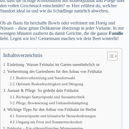
du, dass die richtige Kombination aus Bodenqualität und Pflege über
den vollen
Geschmack
entscheidet? 🥗 Hier erfährst du, welcher
Standort ideal ist und wie du Schädlinge natürlich abwehrst.
Ob als Basis für herzhafte Bowls oder verfeinert mit
Honig
und
Nüssen – diese grüne Delikatesse überzeugt in jeder Variante. In nur
wenigen
Minuten
zauberst du damit Gerichte, die die ganze
Familie
liebt. Legen wir los? Gemeinsam machen wir dein Beet winterfit!
Inhaltsverzeichnis
Einleitung: Warum Feldsalat im Garten unentbehrlich ist
Vorbereitung des Gartenbeets für den Anbau von Feldsalat
Bodenvorbereitung und Standortwahl
Optimale Bodenfeuchtigkeit und Düngung
Aussaat & Pflege: So gedeiht dein Feldsalat
Richtiger Saatzeitpunkt und Aussaattechnik
Pflege, Bewässerung und Unkrautbekämpfung
Wichtige Tipps für den Anbau von Feldsalat im Herbst
Erntezeitpunkt und klimatische Herausforderungen
Umgang mit Frost und Sommertrockenheit
Feldsalat – Ein nährstoffreiches Wintergemüse