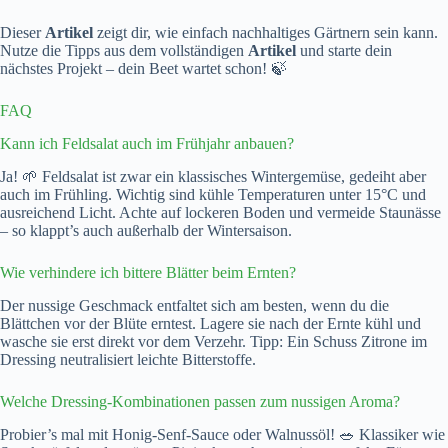
Dieser
Artikel
zeigt dir, wie einfach nachhaltiges Gärtnern sein kann.
Nutze die Tipps aus dem vollständigen
Artikel
und starte dein
nächstes Projekt – dein Beet wartet schon! 🍃
FAQ
Kann ich Feldsalat auch im Frühjahr anbauen?
Ja! 🌱 Feldsalat ist zwar ein klassisches Wintergemüse, gedeiht aber
auch im Frühling. Wichtig sind kühle Temperaturen unter 15°C und
ausreichend Licht. Achte auf lockeren Boden und vermeide Staunässe
– so klappt’s auch außerhalb der Wintersaison.
Wie verhindere ich bittere Blätter beim Ernten?
Der nussige Geschmack entfaltet sich am besten, wenn du die
Blättchen vor der Blüte erntest. Lagere sie nach der Ernte kühl und
wasche sie erst direkt vor dem Verzehr. Tipp: Ein Schuss Zitrone im
Dressing neutralisiert leichte Bitterstoffe.
Welche Dressing-Kombinationen passen zum nussigen Aroma?
Probier’s mal mit Honig-Senf-Sauce oder Walnussöl! 🥗 Klassiker wie