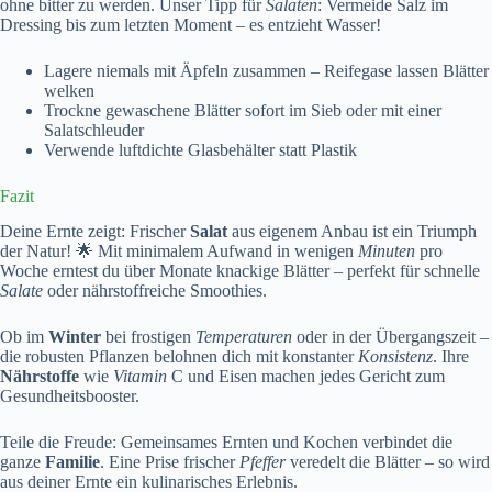
ohne bitter zu werden. Unser Tipp für
Salaten
: Vermeide Salz im
Dressing bis zum letzten Moment – es entzieht Wasser!
Lagere niemals mit Äpfeln zusammen – Reifegase lassen Blätter
welken
Trockne gewaschene Blätter sofort im Sieb oder mit einer
Salatschleuder
Verwende luftdichte Glasbehälter statt Plastik
Fazit
Deine Ernte zeigt: Frischer
Salat
aus eigenem Anbau ist ein Triumph
der Natur! 🌟 Mit minimalem Aufwand in wenigen
Minuten
pro
Woche erntest du über Monate knackige Blätter – perfekt für schnelle
Salate
oder nährstoffreiche Smoothies.
Ob im
Winter
bei frostigen
Temperaturen
oder in der Übergangszeit –
die robusten Pflanzen belohnen dich mit konstanter
Konsistenz
. Ihre
Nährstoffe
wie
Vitamin
C und Eisen machen jedes Gericht zum
Gesundheitsbooster.
Teile die Freude: Gemeinsames Ernten und Kochen verbindet die
ganze
Familie
. Eine Prise frischer
Pfeffer
veredelt die Blätter – so wird
aus deiner Ernte ein kulinarisches Erlebnis.