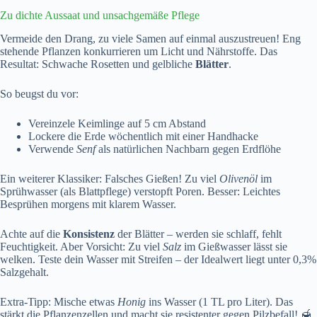
Zu dichte Aussaat und unsachgemäße Pflege
Vermeide den Drang, zu viele Samen auf einmal auszustreuen! Eng
stehende Pflanzen konkurrieren um Licht und Nährstoffe. Das
Resultat: Schwache Rosetten und gelbliche
Blätter
.
So beugst du vor:
Vereinzele Keimlinge auf 5 cm Abstand
Lockere die Erde wöchentlich mit einer Handhacke
Verwende
Senf
als natürlichen Nachbarn gegen Erdflöhe
Ein weiterer Klassiker: Falsches Gießen! Zu viel
Olivenöl
im
Sprühwasser (als Blattpflege) verstopft Poren. Besser: Leichtes
Besprühen morgens mit klarem Wasser.
Achte auf die
Konsistenz
der Blätter – werden sie schlaff, fehlt
Feuchtigkeit. Aber Vorsicht: Zu viel
Salz
im Gießwasser lässt sie
welken. Teste dein Wasser mit Streifen – der Idealwert liegt unter 0,3%
Salzgehalt.
Extra-Tipp: Mische etwas
Honig
ins Wasser (1 TL pro Liter). Das
stärkt die Pflanzenzellen und macht sie resistenter gegen Pilzbefall! 🍯