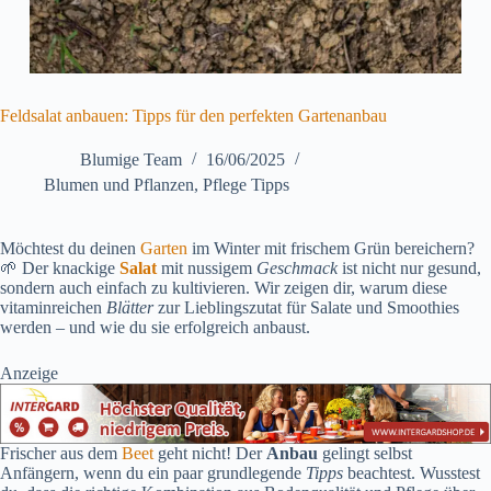
Feldsalat anbauen: Tipps für den perfekten Gartenanbau
Blumige Team
16/06/2025
Blumen und Pflanzen
,
Pflege Tipps
Möchtest du deinen
Garten
im Winter mit frischem Grün bereichern?
🌱 Der knackige
Salat
mit nussigem
Geschmack
ist nicht nur gesund,
sondern auch einfach zu kultivieren. Wir zeigen dir, warum diese
vitaminreichen
Blätter
zur Lieblingszutat für Salate und Smoothies
werden – und wie du sie erfolgreich anbaust.
Anzeige
Frischer aus dem
Beet
geht nicht! Der
Anbau
gelingt selbst
Anfängern, wenn du ein paar grundlegende
Tipps
beachtest. Wusstest