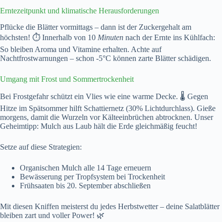
Erntezeitpunkt und klimatische Herausforderungen
Pflücke die Blätter vormittags – dann ist der Zuckergehalt am
höchsten! ⏱️ Innerhalb von 10
Minuten
nach der Ernte ins Kühlfach:
So bleiben Aroma und Vitamine erhalten. Achte auf
Nachtfrostwarnungen – schon -5°C können zarte Blätter schädigen.
Umgang mit Frost und Sommertrockenheit
Bei Frostgefahr schützt ein Vlies wie eine warme Decke. 🌡️ Gegen
Hitze im Spätsommer hilft Schattiernetz (30% Lichtdurchlass). Gieße
morgens, damit die Wurzeln vor Kälteeinbrüchen abtrocknen. Unser
Geheimtipp: Mulch aus Laub hält die Erde gleichmäßig feucht!
Setze auf diese Strategien:
Organischen Mulch alle 14 Tage erneuern
Bewässerung per Tropfsystem bei Trockenheit
Frühsaaten bis 20. September abschließen
Mit diesen Kniffen meisterst du jedes Herbstwetter – deine Salatblätter
bleiben zart und voller Power! 🌿