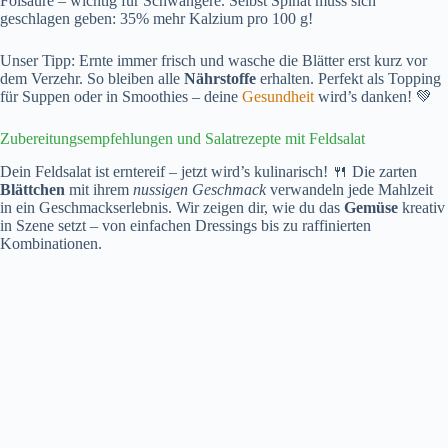
Folsäure – wichtig für Schwangere. Selbst Spinat muss sich
geschlagen geben: 35% mehr Kalzium pro 100 g!
Unser Tipp: Ernte immer frisch und wasche die Blätter erst kurz vor
dem Verzehr. So bleiben alle
Nährstoffe
erhalten. Perfekt als Topping
für Suppen oder in Smoothies – deine
Gesundheit
wird’s danken! 💚
Zubereitungsempfehlungen und Salatrezepte mit Feldsalat
Dein Feldsalat ist erntereif – jetzt wird’s kulinarisch! 🍴 Die zarten
Blättchen
mit ihrem
nussigen Geschmack
verwandeln jede Mahlzeit
in ein Geschmackserlebnis. Wir zeigen dir, wie du das
Gemüse
kreativ
in Szene setzt – von einfachen Dressings bis zu raffinierten
Kombinationen.