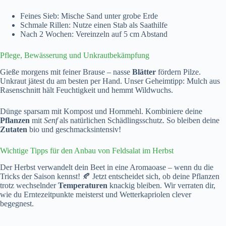
Feines Sieb: Mische Sand unter grobe Erde
Schmale Rillen: Nutze einen Stab als Saathilfe
Nach 2 Wochen: Vereinzeln auf 5 cm Abstand
Pflege, Bewässerung und Unkrautbekämpfung
Gieße morgens mit feiner Brause – nasse
Blätter
fördern Pilze.
Unkraut jätest du am besten per Hand. Unser Geheimtipp: Mulch aus
Rasenschnitt hält Feuchtigkeit und hemmt Wildwuchs.
Dünge sparsam mit Kompost und Hornmehl. Kombiniere deine
Pflanzen
mit
Senf
als natürlichen Schädlingsschutz. So bleiben deine
Zutaten
bio und geschmacksintensiv!
Wichtige Tipps für den Anbau von Feldsalat im Herbst
Der Herbst verwandelt dein Beet in eine Aromaoase – wenn du die
Tricks der Saison kennst! 🍂 Jetzt entscheidet sich, ob deine Pflanzen
trotz wechselnder
Temperaturen
knackig bleiben. Wir verraten dir,
wie du Erntezeitpunkte meisterst und Wetterkapriolen clever
begegnest.