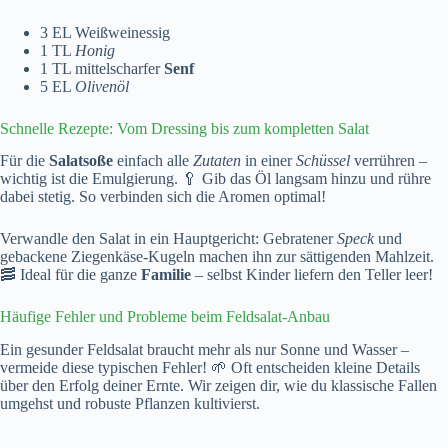
3 EL Weißweinessig
1 TL
Honig
1 TL mittelscharfer
Senf
5 EL
Olivenöl
Schnelle Rezepte: Vom Dressing bis zum kompletten Salat
Für die
Salatsoße
einfach alle
Zutaten
in einer
Schüssel
verrühren –
wichtig ist die Emulgierung. 🥄 Gib das Öl langsam hinzu und rühre
dabei stetig. So verbinden sich die Aromen optimal!
Verwandle den Salat in ein Hauptgericht: Gebratener
Speck
und
gebackene Ziegenkäse-Kugeln machen ihn zur sättigenden Mahlzeit.
🥓 Ideal für die ganze
Familie
– selbst Kinder liefern den Teller leer!
Häufige Fehler und Probleme beim Feldsalat-Anbau
Ein gesunder Feldsalat braucht mehr als nur Sonne und Wasser –
vermeide diese typischen Fehler! 🌱 Oft entscheiden kleine Details
über den Erfolg deiner Ernte. Wir zeigen dir, wie du klassische Fallen
umgehst und robuste Pflanzen kultivierst.