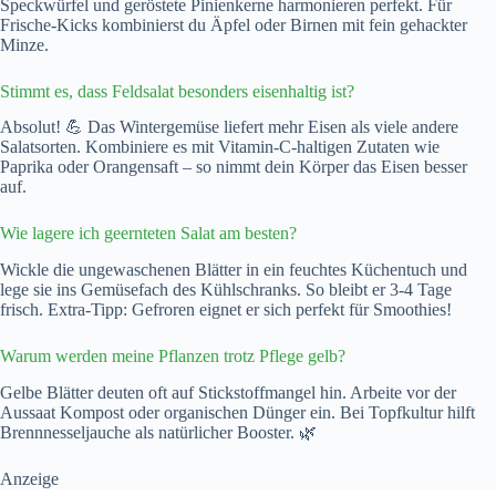
Speckwürfel und geröstete Pinienkerne harmonieren perfekt. Für
Frische-Kicks kombinierst du Äpfel oder Birnen mit fein gehackter
Minze.
Stimmt es, dass Feldsalat besonders eisenhaltig ist?
Absolut! 💪 Das Wintergemüse liefert mehr Eisen als viele andere
Salatsorten. Kombiniere es mit Vitamin-C-haltigen Zutaten wie
Paprika oder Orangensaft – so nimmt dein Körper das Eisen besser
auf.
Wie lagere ich geernteten Salat am besten?
Wickle die ungewaschenen Blätter in ein feuchtes Küchentuch und
lege sie ins Gemüsefach des Kühlschranks. So bleibt er 3-4 Tage
frisch. Extra-Tipp: Gefroren eignet er sich perfekt für Smoothies!
Warum werden meine Pflanzen trotz Pflege gelb?
Gelbe Blätter deuten oft auf Stickstoffmangel hin. Arbeite vor der
Aussaat Kompost oder organischen Dünger ein. Bei Topfkultur hilft
Brennnesseljauche als natürlicher Booster. 🌿
Anzeige