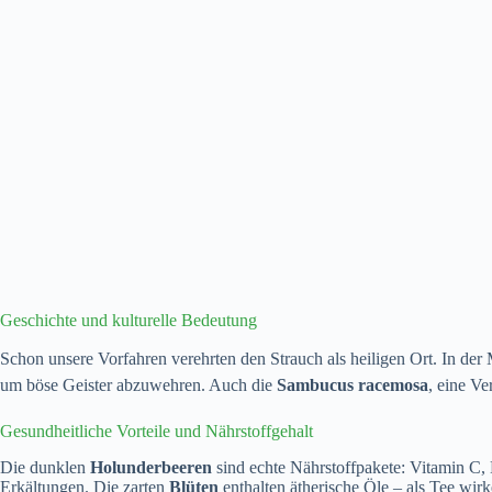
Geschichte und kulturelle Bedeutung
Schon unsere Vorfahren verehrten den Strauch als heiligen Ort. In der My
um böse Geister abzuwehren. Auch die
Sambucus racemosa
, eine Ve
Gesundheitliche Vorteile und Nährstoffgehalt
Die dunklen
Holunderbeeren
sind echte Nährstoffpakete: Vitamin C,
Erkältungen. Die zarten
Blüten
enthalten ätherische Öle – als Tee wir