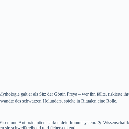
thologie galt er als Sitz der Göttin Freya – wer ihn fällte, riskierte ih
rwandte des schwarzen Holunders, spielte in Ritualen eine Rolle.
 Eisen und Antioxidantien stärken dein Immunsystem. 💪 Wissenschaftl
ken sie schweißtreibend und fiebersenkend.