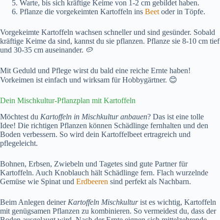
Warte, bis sich kräftige Keime von 1-2 cm gebildet haben.
Pflanze die vorgekeimten Kartoffeln ins
Beet
oder in Töpfe.
Vorgekeimte Kartoffeln wachsen schneller und sind gesünder. Sobald
kräftige Keime da sind, kannst du sie pflanzen. Pflanze sie 8-10 cm tief
und 30-35 cm auseinander. 🥔
Mit Geduld und Pflege wirst du bald eine reiche Ernte haben!
Vorkeimen ist einfach und wirksam für Hobbygärtner. 😊
Dein Mischkultur-Pflanzplan mit Kartoffeln
Möchtest du
Kartoffeln in Mischkultur anbauen
? Das ist eine tolle
Idee! Die richtigen Pflanzen können Schädlinge fernhalten und den
Boden verbessern. So wird dein Kartoffelbeet ertragreich und
pflegeleicht.
Bohnen, Erbsen, Zwiebeln und Tagetes sind gute Partner für
Kartoffeln. Auch Knoblauch hält Schädlinge fern. Flach wurzelnde
Gemüse wie Spinat und
Erdbeeren
sind perfekt als Nachbarn.
Beim Anlegen deiner
Kartoffeln Mischkultur
ist es wichtig, Kartoffeln
mit genügsamen Pflanzen zu kombinieren. So vermeidest du, dass der
Boden ausgelaugt wird. Nach der Ernte eignen sich mittelzehrende