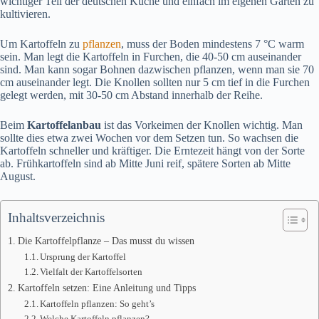
wichtiger Teil der deutschen Küche und einfach im eigenen Garten zu
kultivieren.
Um Kartoffeln zu
pflanzen
, muss der Boden mindestens 7 °C warm
sein. Man legt die Kartoffeln in Furchen, die 40-50 cm auseinander
sind. Man kann sogar Bohnen dazwischen pflanzen, wenn man sie 70
cm auseinander legt. Die Knollen sollten nur 5 cm tief in die Furchen
gelegt werden, mit 30-50 cm Abstand innerhalb der Reihe.
Beim
Kartoffelanbau
ist das Vorkeimen der Knollen wichtig. Man
sollte dies etwa zwei Wochen vor dem Setzen tun. So wachsen die
Kartoffeln schneller und kräftiger. Die Erntezeit hängt von der Sorte
ab. Frühkartoffeln sind ab Mitte Juni reif, spätere Sorten ab Mitte
August.
Inhaltsverzeichnis
Die Kartoffelpflanze – Das musst du wissen
Ursprung der Kartoffel
Vielfalt der Kartoffelsorten
Kartoffeln setzen: Eine Anleitung und Tipps
Kartoffeln pflanzen: So geht’s
Welche Kartoffeln pflanzen?