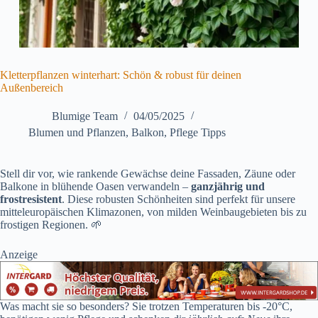
Kletterpflanzen winterhart: Schön & robust für deinen
Außenbereich
Blumige Team
04/05/2025
Blumen und Pflanzen
,
Balkon
,
Pflege Tipps
Stell dir vor, wie rankende Gewächse deine Fassaden, Zäune oder
Balkone in blühende Oasen verwandeln –
ganzjährig und
frostresistent
. Diese robusten Schönheiten sind perfekt für unsere
mitteleuropäischen Klimazonen, von milden Weinbaugebieten bis zu
frostigen Regionen. 🌱
Anzeige
Was macht sie so besonders? Sie trotzen Temperaturen bis -20°C,