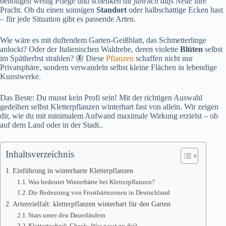
benötigen wenig Pflege und schenken dir
jährlich aufs Neue
ihre
Pracht. Ob du einen sonnigen
Standort
oder halbschattige Ecken hast
– für jede Situation gibt es passende Arten.
Wie wäre es mit duftendem Garten-Geißblatt, das Schmetterlinge
anlockt? Oder der Italienischen Waldrebe, deren violette
Blüten
selbst
im Spätherbst strahlen? 🦋 Diese
Pflanzen
schaffen nicht nur
Privatsphäre, sondern verwandeln selbst kleine Flächen in lebendige
Kunstwerke.
Das Beste: Du musst kein Profi sein! Mit der richtigen Auswahl
gedeihen selbst Kletterpflanzen winterhart fast von allein. Wir zeigen
dir, wie du mit minimalem Aufwand maximale Wirkung erzielst – ob
auf dem Land oder in der Stadt..
Inhaltsverzeichnis
Einführung in winterharte Kletterpflanzen
Was bedeutet Winterhärte bei Kletterpflanzen?
Die Bedeutung von Frosthärtezonen in Deutschland
Artenvielfalt: kletterpflanzen winterhart für den Garten
Stars unter den Dauerläufern
Klettertechnik-Check: Was passt zu dir?