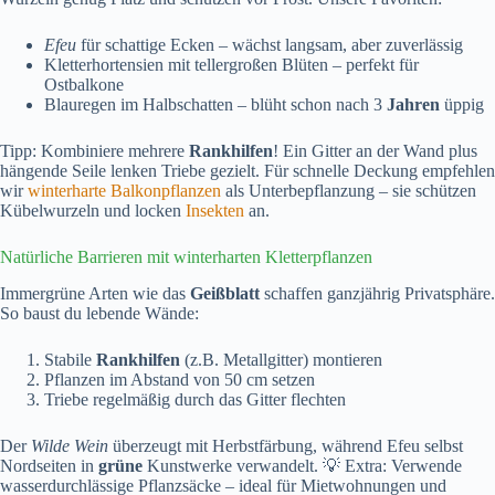
Efeu
für schattige Ecken – wächst langsam, aber zuverlässig
Kletterhortensien mit tellergroßen Blüten – perfekt für
Ostbalkone
Blauregen im Halbschatten – blüht schon nach 3
Jahren
üppig
Tipp: Kombiniere mehrere
Rankhilfen
! Ein Gitter an der Wand plus
hängende Seile lenken Triebe gezielt. Für schnelle Deckung empfehlen
wir
winterharte Balkonpflanzen
als Unterbepflanzung – sie schützen
Kübelwurzeln und locken
Insekten
an.
Natürliche Barrieren mit winterharten Kletterpflanzen
Immergrüne Arten wie das
Geißblatt
schaffen ganzjährig Privatsphäre.
So baust du lebende Wände:
Stabile
Rankhilfen
(z.B. Metallgitter) montieren
Pflanzen im Abstand von 50 cm setzen
Triebe regelmäßig durch das Gitter flechten
Der
Wilde Wein
überzeugt mit Herbstfärbung, während Efeu selbst
Nordseiten in
grüne
Kunstwerke verwandelt. 💡 Extra: Verwende
wasserdurchlässige Pflanzsäcke – ideal für Mietwohnungen und