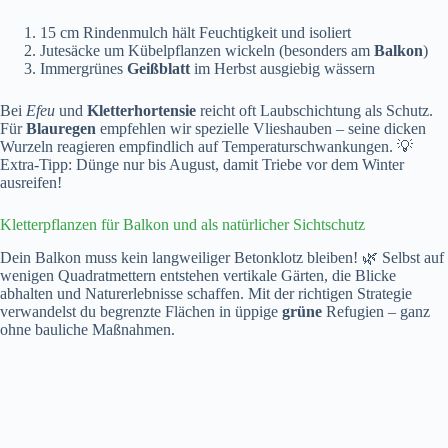
15 cm Rindenmulch hält Feuchtigkeit und isoliert
Jutesäcke um Kübelpflanzen wickeln (besonders am
Balkon
)
Immergrünes
Geißblatt
im Herbst ausgiebig wässern
Bei
Efeu
und
Kletterhortensie
reicht oft Laubschichtung als Schutz.
Für
Blauregen
empfehlen wir spezielle Vlieshauben – seine dicken
Wurzeln reagieren empfindlich auf Temperaturschwankungen. 💡
Extra-Tipp: Dünge nur bis August, damit Triebe vor dem Winter
ausreifen!
Kletterpflanzen für Balkon und als natürlicher Sichtschutz
Dein Balkon muss kein langweiliger Betonklotz bleiben! 🌿 Selbst auf
wenigen Quadratmettern entstehen vertikale Gärten, die Blicke
abhalten und Naturerlebnisse schaffen. Mit der richtigen Strategie
verwandelst du begrenzte Flächen in üppige
grüne
Refugien – ganz
ohne bauliche Maßnahmen.