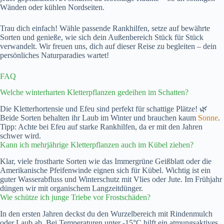
Wänden oder kühlen Nordseiten.
Trau dich einfach! Wähle passende Rankhilfen, setze auf bewährte
Sorten und genieße, wie sich dein Außenbereich Stück für Stück
verwandelt. Wir freuen uns, dich auf dieser Reise zu begleiten – dein
persönliches Naturparadies wartet!
FAQ
Welche winterharten Kletterpflanzen gedeihen im Schatten?
Die Kletterhortensie und Efeu sind perfekt für schattige Plätze! 🌿
Beide Sorten behalten ihr Laub im Winter und brauchen kaum
Sonne
.
Tipp: Achte bei Efeu auf starke Rankhilfen, da er mit den Jahren
schwer wird.
Kann ich mehrjährige Kletterpflanzen auch im Kübel ziehen?
Klar, viele frostharte Sorten wie das Immergrüne Geißblatt oder die
Amerikanische Pfeifenwinde eignen sich für Kübel. Wichtig ist ein
guter Wasserabfluss und Winterschutz mit Vlies oder Jute. Im Frühjahr
düngen wir mit organischem Langzeitdünger.
Wie schütze ich junge Triebe vor Frostschäden?
In den ersten Jahren deckst du den Wurzelbereich mit Rindenmulch
oder Laub ab. Bei Temperaturen unter -15°C hilft ein atmungsaktives