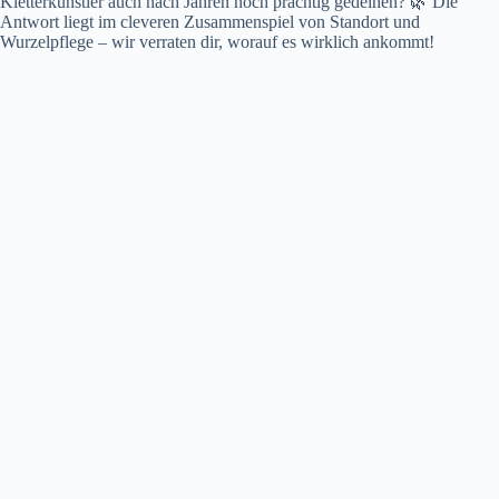
Kletterkünstler auch nach Jahren noch prächtig gedeihen? 🌿 Die
Antwort liegt im cleveren Zusammenspiel von Standort und
Wurzelpflege – wir verraten dir, worauf es wirklich ankommt!