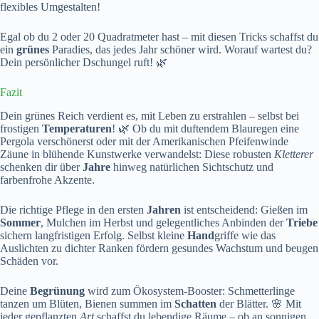
flexibles Umgestalten!
Egal ob du 2 oder 20 Quadratmeter hast – mit diesen Tricks schaffst du
ein
grünes
Paradies, das jedes Jahr schöner wird. Worauf wartest du?
Dein persönlicher Dschungel ruft! 🌿
Fazit
Dein grünes Reich verdient es, mit Leben zu erstrahlen – selbst bei
frostigen
Temperaturen
! 🌿 Ob du mit duftendem Blauregen eine
Pergola verschönerst oder mit der Amerikanischen Pfeifenwinde
Zäune in blühende Kunstwerke verwandelst: Diese robusten
Kletterer
schenken dir über
Jahre
hinweg natürlichen Sichtschutz und
farbenfrohe Akzente.
Die richtige Pflege in den ersten
Jahren
ist entscheidend: Gießen im
Sommer
, Mulchen im Herbst und gelegentliches Anbinden der
Triebe
sichern langfristigen Erfolg. Selbst kleine
Hand
griffe wie das
Auslichten zu dichter Ranken fördern gesundes Wachstum und beugen
Schäden vor.
Deine
Begrünung
wird zum Ökosystem-Booster: Schmetterlinge
tanzen um Blüten, Bienen summen im
Schatten
der Blätter. 🌸 Mit
jeder gepflanzten
Art
schaffst du lebendige Räume – ob an sonnigen