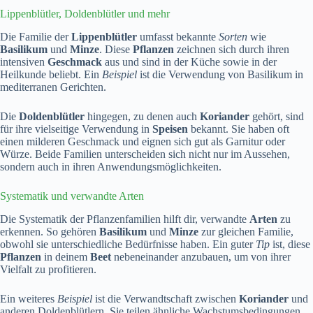
Lippenblütler, Doldenblütler und mehr
Die Familie der
Lippenblütler
umfasst bekannte
Sorten
wie
Basilikum
und
Minze
. Diese
Pflanzen
zeichnen sich durch ihren
intensiven
Geschmack
aus und sind in der Küche sowie in der
Heilkunde beliebt. Ein
Beispiel
ist die Verwendung von Basilikum in
mediterranen Gerichten.
Die
Doldenblütler
hingegen, zu denen auch
Koriander
gehört, sind
für ihre vielseitige Verwendung in
Speisen
bekannt. Sie haben oft
einen milderen Geschmack und eignen sich gut als Garnitur oder
Würze. Beide Familien unterscheiden sich nicht nur im Aussehen,
sondern auch in ihren Anwendungsmöglichkeiten.
Systematik und verwandte Arten
Die Systematik der Pflanzenfamilien hilft dir, verwandte
Arten
zu
erkennen. So gehören
Basilikum
und
Minze
zur gleichen Familie,
obwohl sie unterschiedliche Bedürfnisse haben. Ein guter
Tip
ist, diese
Pflanzen
in deinem
Beet
nebeneinander anzubauen, um von ihrer
Vielfalt zu profitieren.
Ein weiteres
Beispiel
ist die Verwandtschaft zwischen
Koriander
und
anderen Doldenblütlern. Sie teilen ähnliche Wachstumsbedingungen