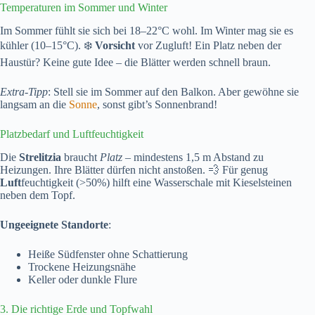
Temperaturen im Sommer und Winter
Im Sommer fühlt sie sich bei 18–22°C wohl. Im Winter mag sie es
kühler (10–15°C). ❄️
Vorsicht
vor Zugluft! Ein Platz neben der
Haustür? Keine gute Idee – die Blätter werden schnell braun.
Extra-Tipp
: Stell sie im Sommer auf den Balkon. Aber gewöhne sie
langsam an die
Sonne
, sonst gibt’s Sonnenbrand!
Platzbedarf und Luftfeuchtigkeit
Die
Strelitzia
braucht
Platz
– mindestens 1,5 m Abstand zu
Heizungen. Ihre Blätter dürfen nicht anstoßen. 💨 Für genug
Luft
feuchtigkeit (>50%) hilft eine Wasserschale mit Kieselsteinen
neben dem Topf.
Ungeeignete Standorte
:
Heiße Südfenster ohne Schattierung
Trockene Heizungsnähe
Keller oder dunkle Flure
3. Die richtige Erde und Topfwahl