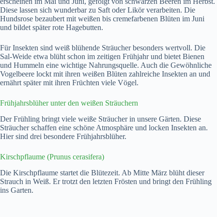
erscheinen im Mai und Juni, gefolgt von schwarzen Beeren im Herbst.
Diese lassen sich wunderbar zu Saft oder Likör verarbeiten. Die
Hundsrose bezaubert mit weißen bis cremefarbenen Blüten im Juni
und bildet später rote Hagebutten.
Für Insekten sind weiß blühende Sträucher besonders wertvoll. Die
Sal-Weide etwa blüht schon im zeitigen Frühjahr und bietet Bienen
und Hummeln eine wichtige Nahrungsquelle. Auch die Gewöhnliche
Vogelbeere lockt mit ihren weißen Blüten zahlreiche Insekten an und
ernährt später mit ihren Früchten viele Vögel.
Frühjahrsblüher unter den weißen Sträuchern
Der Frühling bringt viele weiße Sträucher in unsere Gärten. Diese
Sträucher schaffen eine schöne Atmosphäre und locken Insekten an.
Hier sind drei besondere Frühjahrsblüher.
Kirschpflaume (Prunus cerasifera)
Die Kirschpflaume startet die Blütezeit. Ab Mitte März blüht dieser
Strauch in Weiß. Er trotzt den letzten Frösten und bringt den Frühling
ins Garten.