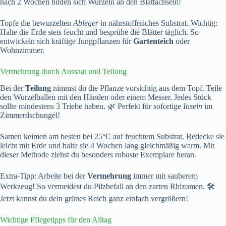
nach 2 Wochen bilden sich Wurzeln an den Blattachseln!
Topfe die bewurzelten
Ableger
in nährstoffreiches Substrat. Wichtig:
Halte die Erde stets feucht und besprühe die Blätter täglich. So
entwickeln sich kräftige Jungpflanzen für
Gartenteich
oder
Wohnzimmer.
Vermehrung durch Aussaat und Teilung
Bei der
Teilung
nimmst du die Pflanze vorsichtig aus dem Topf. Teile
den Wurzelballen mit den Händen oder einem Messer. Jedes Stück
sollte mindestens 3 Triebe haben. 🌿 Perfekt für sofortige
Inseln
im
Zimmerdschungel!
Samen keimen am besten bei 25°C auf feuchtem Substrat. Bedecke sie
leicht mit Erde und halte sie 4 Wochen lang gleichmäßig warm. Mit
dieser Methode ziehst du besonders robuste Exemplare heran.
Extra-Tipp: Arbeite bei der
Vermehrung
immer mit sauberem
Werkzeug! So vermeidest du Pilzbefall an den zarten Rhizomen. 🛠️
Jetzt kannst du dein grünes Reich ganz einfach vergrößern!
Wichtige Pflegetipps für den Alltag