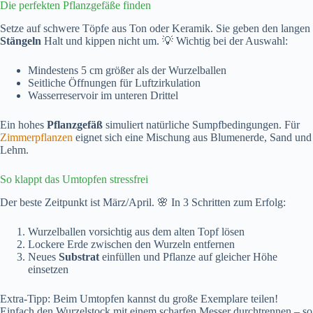
Die perfekten Pflanzgefäße finden
Setze auf schwere Töpfe aus Ton oder Keramik. Sie geben den langen
Stängeln
Halt und kippen nicht um. 💡 Wichtig bei der Auswahl:
Mindestens 5 cm größer als der Wurzelballen
Seitliche Öffnungen für Luftzirkulation
Wasserreservoir im unteren Drittel
Ein hohes
Pflanzgefäß
simuliert natürliche Sumpfbedingungen. Für
Zimmerpflanzen
eignet sich eine Mischung aus Blumenerde, Sand und
Lehm.
So klappt das Umtopfen stressfrei
Der beste Zeitpunkt ist März/April. 🌸 In 3 Schritten zum Erfolg:
Wurzelballen vorsichtig aus dem alten Topf lösen
Lockere Erde zwischen den Wurzeln entfernen
Neues
Substrat
einfüllen und Pflanze auf gleicher Höhe
einsetzen
Extra-Tipp: Beim Umtopfen kannst du große Exemplare teilen!
Einfach den Wurzelstock mit einem scharfen Messer durchtrennen – so