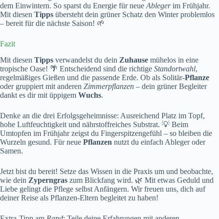
dem Einwintern. So sparst du Energie für neue
Ableger
im Frühjahr.
Mit diesen
Tipps
übersteht dein grüner Schatz den Winter problemlos
– bereit für die nächste Saison! 🌱
Fazit
Mit diesen
Tipps
verwandelst du dein
Zuhause
mühelos in eine
tropische Oase! 🌴 Entscheidend sind die richtige
Standortwahl
,
regelmäßiges Gießen und die passende Erde. Ob als Solitär-
Pflanze
oder gruppiert mit anderen
Zimmerpflanzen
– dein grüner Begleiter
dankt es dir mit üppigem
Wuchs
.
Denke an die drei Erfolgsgeheimnisse: Ausreichend Platz im Topf,
hohe Luftfeuchtigkeit und nährstoffreiches Substrat. 💡 Beim
Umtopfen im Frühjahr zeigst du Fingerspitzengefühl – so bleiben die
Wurzeln gesund. Für neue
Pflanzen
nutzt du einfach Ableger oder
Samen.
Jetzt bist du bereit! Setze das Wissen in die Praxis um und beobachte,
wie dein
Zyperngras
zum Blickfang wird. 🌿 Mit etwas Geduld und
Liebe gelingt die Pflege selbst Anfängern. Wir freuen uns, dich auf
deiner Reise als Pflanzen-Eltern begleitet zu haben!
Extra-Tipp am
Rand
: Teile deine Erfahrungen mit anderen