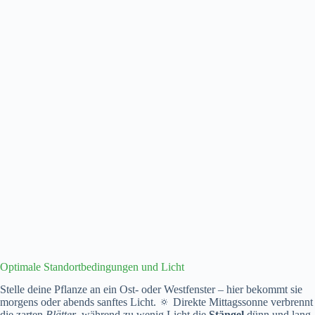
Optimale Standortbedingungen und Licht
Stelle deine Pflanze an ein Ost- oder Westfenster – hier bekommt sie
morgens oder abends sanftes Licht. 🔅 Direkte Mittagssonne verbrennt
die zarten
Blätter
, während zu wenig Licht die
Stängel
dünn und lang