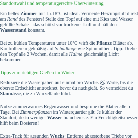
Standortwahl und temperaturgerechte Überwinterung
Ein helles
Zimmer
mit 15-18°C ist ideal. Vermeide Heizungsluft direkt
am
Rand
des Fensters! Stelle den Topf auf eine mit Kies und Wasser
gefüllte Schale – das schützt vor trockener Luft und hält den
Wasserstand
konstant.
Bei zu kühlen Temperaturen unter 10°C wirft die
Pflanze
Blätter ab.
Kontrolliere regelmäßig auf
Schädlinge
wie Spinnmilben. Tipp: Drehe
den Topf alle 2 Wochen, damit alle
Halme
gleichmäßig Licht
bekommen.
Tipps zum richtigen Gießen im Winter
Reduziere die Wassergaben auf einmal pro Woche. 🚰 Warte, bis die
oberste Erdschicht antrocknet, bevor du nachgießt. So vermeidest du
Staunässe
, die zu Wurzelfäule führt.
Nutze zimmerwarmes Regenwasser und besprühe die Blätter alle 5
Tage. Bei
Zimmerpflanzen
im Winterquartier gilt: Je kühler der
Standort, desto weniger
Wasser
brauchen sie. Ein Feuchtigkeitsmesser
hilft beim Dosieren!
Extra-Trick für gesunden
Wuchs
: Entferne abgestorbene Triebe vor