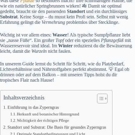
Was diese
Pflanze
so besonders macht? Ihre schirmartigen Halme, die
wie ein natürlicher Springbrunnen wirken! 🎋 Damit sie optimal
gedeiht, braucht sie den passenden
Standort
und ein durchlässiges
Substrat
. Keine Sorge – du musst kein Profi sein. Selbst mit wenig
Erfahrung gelingt die
Vermehrung
problemlos über Stecklinge.
Wichtig ist vor allem eines:
Wasser
! Als typische Sumpfpflanze liebt
sie „nasse Füße“. Ein großer
Topf
oder ein spezielles
Pflanzgefäß
mit
Wasserreservoir sind ideal. Im
Winter
reduzierst du die Bewässerung
leicht, damit die
Wurzeln
nicht faulen.
In unserem Guide lernst du Schritt für Schritt, wie du Platzbedarf,
Lichtverhältnisse und Nährstoffgaben perfekt abstimmst. 💡 Egal ob
drinnen oder auf dem Balkon – mit unseren Tipps holst du dir
tropisches Flair nach Hause!
Inhaltsverzeichnis
Einführung in das Zyperngras
Herkunft und botanischer Hintergrund
Wichtigkeit der richtigen Pflege
Standort und Substrat: Die Basis für gesundes Zyperngras
Optimale Standortbedingungen und Licht