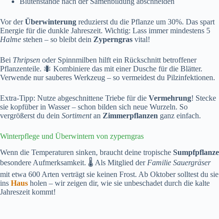
Blütenstände nach der Samenbildung abschneiden
Vor der
Überwinterung
reduzierst du die Pflanze um 30%. Das spart
Energie für die dunkle Jahreszeit. Wichtig: Lass immer mindestens 5
Halme
stehen – so bleibt dein
Zyperngras
vital!
Bei
Thripsen
oder Spinnmilben hilft ein Rückschnitt betroffener
Pflanzenteile. 🐜 Kombiniere das mit einer Dusche für die Blätter.
Verwende nur sauberes Werkzeug – so vermeidest du Pilzinfektionen.
Extra-Tipp: Nutze abgeschnittene Triebe für die
Vermehrung
! Stecke
sie kopfüber in Wasser – schon bilden sich neue Wurzeln. So
vergrößerst du dein
Sortiment
an
Zimmerpflanzen
ganz einfach.
Winterpflege und Überwintern von zyperngras
Wenn die Temperaturen sinken, braucht deine tropische
Sumpfpflanze
besondere Aufmerksamkeit. 🌡️ Als Mitglied der
Familie Sauergräser
mit etwa 600 Arten verträgt sie keinen Frost. Ab Oktober solltest du sie
ins
Haus
holen – wir zeigen dir, wie sie unbeschadet durch die kalte
Jahreszeit kommt!