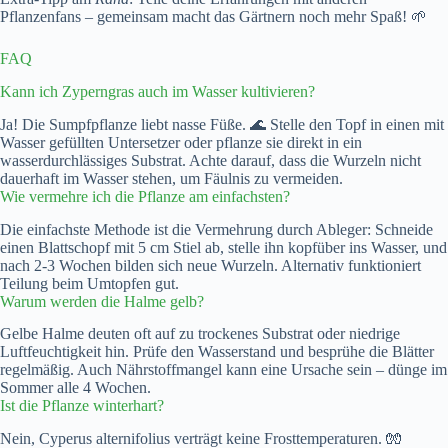
Pflanzenfans – gemeinsam macht das Gärtnern noch mehr Spaß! 🌱
FAQ
Kann ich Zyperngras auch im Wasser kultivieren?
Ja! Die Sumpfpflanze liebt nasse Füße. 🌊 Stelle den Topf in einen mit
Wasser gefüllten Untersetzer oder pflanze sie direkt in ein
wasserdurchlässiges Substrat. Achte darauf, dass die Wurzeln nicht
dauerhaft im Wasser stehen, um Fäulnis zu vermeiden.
Wie vermehre ich die Pflanze am einfachsten?
Die einfachste Methode ist die Vermehrung durch Ableger: Schneide
einen Blattschopf mit 5 cm Stiel ab, stelle ihn kopfüber ins Wasser, und
nach 2-3 Wochen bilden sich neue Wurzeln. Alternativ funktioniert
Teilung beim Umtopfen gut.
Warum werden die Halme gelb?
Gelbe Halme deuten oft auf zu trockenes Substrat oder niedrige
Luftfeuchtigkeit hin. Prüfe den Wasserstand und besprühe die Blätter
regelmäßig. Auch Nährstoffmangel kann eine Ursache sein – dünge im
Sommer alle 4 Wochen.
Ist die Pflanze winterhart?
Nein, Cyperus alternifolius verträgt keine Frosttemperaturen. 🧤