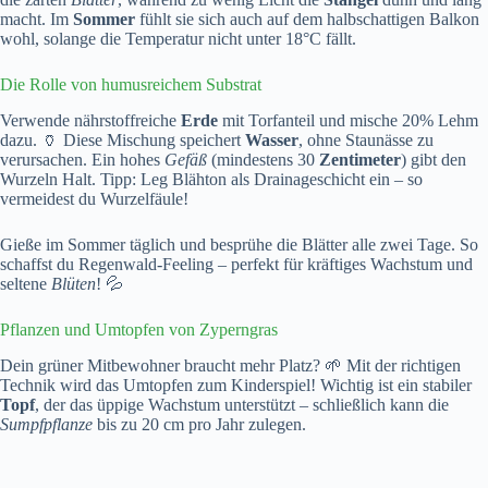
macht. Im
Sommer
fühlt sie sich auch auf dem halbschattigen Balkon
wohl, solange die Temperatur nicht unter 18°C fällt.
Die Rolle von humusreichem Substrat
Verwende nährstoffreiche
Erde
mit Torfanteil und mische 20% Lehm
dazu. 🏺 Diese Mischung speichert
Wasser
, ohne Staunässe zu
verursachen. Ein hohes
Gefäß
(mindestens 30
Zentimeter
) gibt den
Wurzeln Halt. Tipp: Leg Blähton als Drainageschicht ein – so
vermeidest du Wurzelfäule!
Gieße im Sommer täglich und besprühe die Blätter alle zwei Tage. So
schaffst du Regenwald-Feeling – perfekt für kräftiges Wachstum und
seltene
Blüten
! 💦
Pflanzen und Umtopfen von Zyperngras
Dein grüner Mitbewohner braucht mehr Platz? 🌱 Mit der richtigen
Technik wird das Umtopfen zum Kinderspiel! Wichtig ist ein stabiler
Topf
, der das üppige Wachstum unterstützt – schließlich kann die
Sumpfpflanze
bis zu 20 cm pro Jahr zulegen.