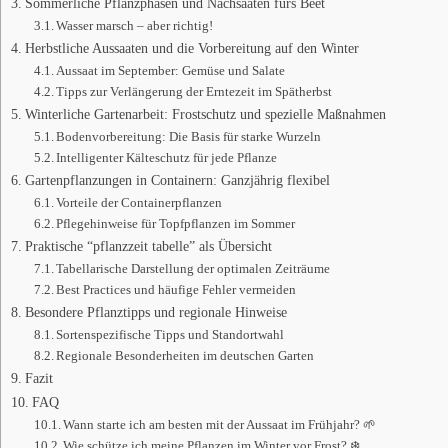
Sommerliche Pflanzphasen und Nachsaaten fürs Beet
Wasser marsch – aber richtig!
Herbstliche Aussaaten und die Vorbereitung auf den Winter
Aussaat im September: Gemüse und Salate
Tipps zur Verlängerung der Erntezeit im Spätherbst
Winterliche Gartenarbeit: Frostschutz und spezielle Maßnahmen
Bodenvorbereitung: Die Basis für starke Wurzeln
Intelligenter Kälteschutz für jede Pflanze
Gartenpflanzungen in Containern: Ganzjährig flexibel
Vorteile der Containerpflanzen
Pflegehinweise für Topfpflanzen im Sommer
Praktische “pflanzzeit tabelle” als Übersicht
Tabellarische Darstellung der optimalen Zeiträume
Best Practices und häufige Fehler vermeiden
Besondere Pflanztipps und regionale Hinweise
Sortenspezifische Tipps und Standortwahl
Regionale Besonderheiten im deutschen Garten
Fazit
FAQ
Wann starte ich am besten mit der Aussaat im Frühjahr? 🌱
Wie schütze ich meine Pflanzen im Winter vor Frost? ❄️